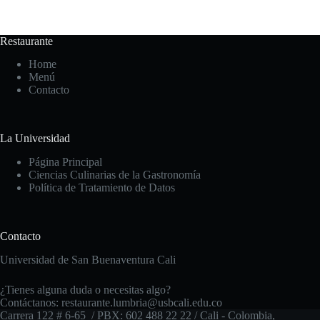
Restaurante
Home
Menú
Contacto
La Universidad
Página Principal
Ciencias Culinarias de la Gastronomía
Política de Tratamiento de Datos
Contacto
Universidad de San Buenaventura Cali
¿Tienes alguna duda o necesitas algo?
Contáctanos: restaurante.lumbria@usbcali.edu.co
Carrera 122 # 6-65 / PBX: 602 488 22 22 / Cali - Colombia,