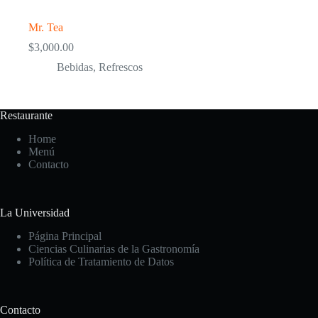
Mr. Tea
$
3,000.00
Bebidas
,
Refrescos
Restaurante
Home
Menú
Contacto
La Universidad
Página Principal
Ciencias Culinarias de la Gastronomía
Política de Tratamiento de Datos
Contacto