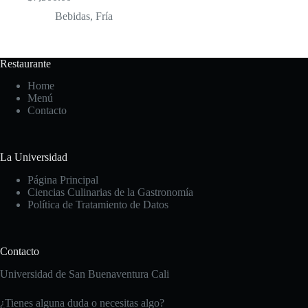
Bebidas
,
Fría
Restaurante
Home
Menú
Contacto
La Universidad
Página Principal
Ciencias Culinarias de la Gastronomía
Política de Tratamiento de Datos
Contacto
Universidad de San Buenaventura Cali
¿Tienes alguna duda o necesitas algo?