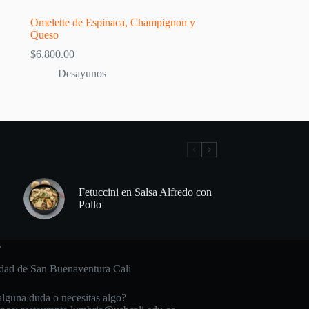
Omelette de Espinaca, Champignon y
Queso
$
6,800.00
Desayunos
Fetuccini en Salsa Alfredo con
Pollo
o
dad de San Buenaventura Cali
alguna duda o necesitas algo?