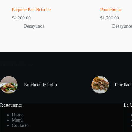
Paquete Pan Brioche
Pandebono
$
4,200.00
$
1,700.00
Desayunos
Desayuno
Trending now
Brocheta de Pollo
Parrillad
Restaurante
La U
Home
Menú
Contacto