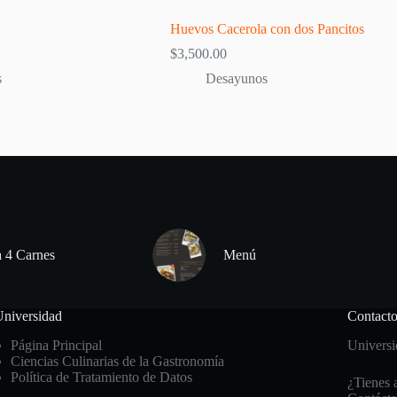
Huevos Cacerola con dos Pancitos
$
3,500.00
s
Desayunos
a 4 Carnes
Menú
niversidad
Contact
Página Principal
Universi
Ciencias Culinarias de la Gastronomía
Política de Tratamiento de Datos
¿Tienes 